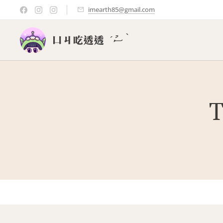
imearth85@gmail.com
ㄩㄐ吃透透 ‎‎´ސު｀
T