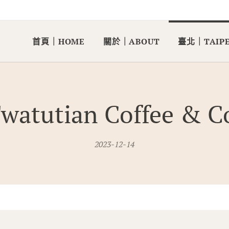
首頁｜HOME
關於｜ABOUT
臺北｜TAIPE
watutian Coffee & C
2023-12-14