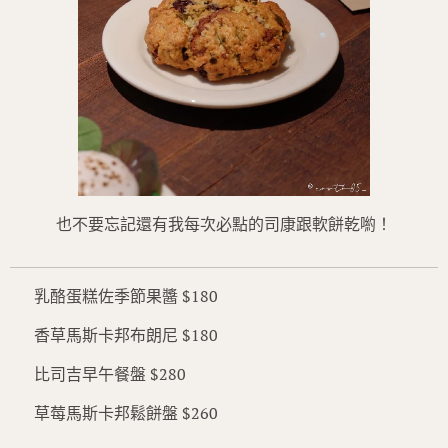
也不要忘記還有我每次必點的司康跟軟餅乾喲！
✔️ 乳酪蛋糕佐季節果醬 $180
✔️ 香草馬斯卡邦布朗尼 $180
✔️ 比司吉早午餐盤 $280
✔️ 草莓馬斯卡邦鬆餅盤 $260