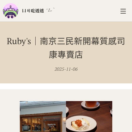
ㄩㄐ吃透透 ‎‎´ސު｀
Ruby's｜南京三民新開幕質感司
康專賣店
2025-11-06